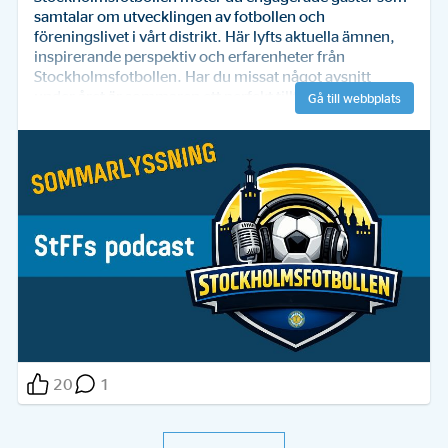
samtalar om utvecklingen av fotbollen och 
föreningslivet i vårt distrikt. Här lyfts aktuella ämnen, 
inspirerande perspektiv och erfarenheter från 
Stockholmsfotbollen. Har du missat något avsnitt 
under året är sommaren ett perfekt tillfälle att lyssna 
Gå till webbplats
ikapp. Skönt surr och intressanta samtal väntar.
20
1