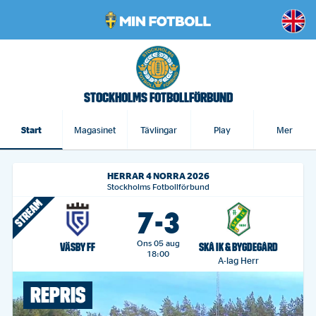
STOCKHOLMS FOTBOLLFÖRBUND
Start
Magasinet
Tävlingar
Play
Mer
HERRAR 4 NORRA 2026
Stockholms Fotbollförbund
7-3
Ons 05 aug
VÄSBY FF
SKÅ IK & BYGDEGÅRD
18:00
A-lag Herr
REPRIS