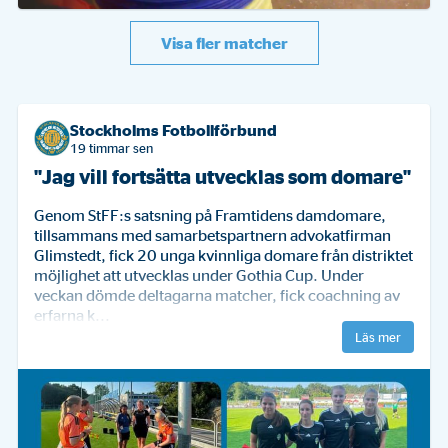
Visa fler matcher
P2009- 1B 2026
SSH 1 2026
Stockholms Fotbollförbund
Stockholms Fotbollförbund
2-2
3-2
Stockholms Fotbollförbund
Mån 22 jun
Tis 23 jun
IFK ASPUDDEN-TELLUS
ÖSTERÅKER UNITED FK
VIGGBYHOLMS IK FF
REYMERSHOLMS IK
19 timmar sen
18:00
17:30
1 (P18)
Herr
1 (U17)
B (B)
"Jag vill fortsätta utvecklas som domare"
2-2 AV BEPPE ALMERING
Genom StFF:s satsning på Framtidens damdomare, 
tillsammans med samarbetspartnern advokatfirman 
i minut 79
Glimstedt, fick 20 unga kvinnliga domare från distriktet 
möjlighet att utvecklas under Gothia Cup. Under 
veckan dömde deltagarna matcher, fick coachning av 
erfarna k...
Läs mer
Beppe
Almering
Viggbyholms IK FF