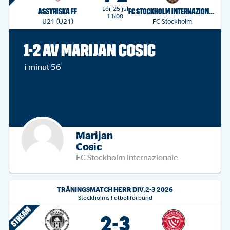
Lör 25 jul
ASSYRISKA FF
FC STOCKHOLM INTERNAZIONALE
11:00
U21 (U21)
FC Stockholm
1-2 AV MARIJAN COSIC
i minut 56
Marijan
Cosic
FC Stockholm Internazionale
TRÄNINGSMATCH HERR DIV.2-3 2026
Stockholms Fotbollförbund
2-3